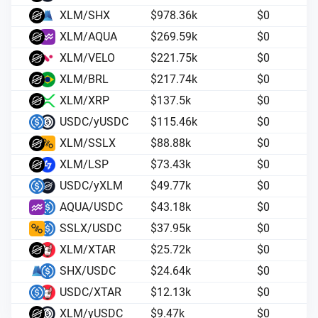
XLM/SHX
$
978.36k
$
0
XLM/AQUA
$
269.59k
$
0
XLM/VELO
$
221.75k
$
0
XLM/BRL
$
217.74k
$
0
XLM/XRP
$
137.5k
$
0
USDC/yUSDC
$
115.46k
$
0
XLM/SSLX
$
88.88k
$
0
XLM/LSP
$
73.43k
$
0
USDC/yXLM
$
49.77k
$
0
AQUA/USDC
$
43.18k
$
0
SSLX/USDC
$
37.95k
$
0
XLM/XTAR
$
25.72k
$
0
SHX/USDC
$
24.64k
$
0
USDC/XTAR
$
12.13k
$
0
XLM/yUSDC
$
9.47k
$
0