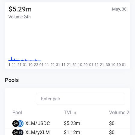
$
5.29m
May, 30
Volume 24h
Pools
Pool
TVL
Volume 24h
XLM/USDC
$
5.23m
$
0
XLM/yXLM
$
1.12m
$
0